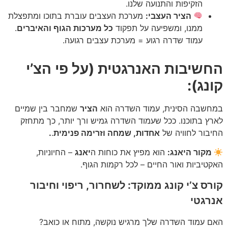
הזקיפות והתנועה שלנו.
הציר העצבי:
מערכת העצבים עוברת בתוכו ומתפצלת
ממנו, ומשפיעה על תפקוד
כל מערכות הגוף והאיברים
.
עמוד שדרה רגוע = מערכת עצבים רגועה.
החשיבות האנרגטית (על פי הצ’י
קונג):
במחשבה הסינית, עמוד השדרה הוא
הציר
שמחבר בין שמיים
לארץ בתוכנו. ככל שעמוד השדרה גמיש ורך יותר, כך מתחזק
החיבור לחוויה של
אחדות, שמחה וזרימה פנימית
.
.
מקור היאנג:
הוא מפיץ את כוחות ה
יאנג
– החיוניות,
האקטיביות ואור החיים – לכל רקמות הגוף.
קורס צ’י קונג ממוקד:
לשחרור, ריפוי וחיבור
אנרגטי
האם עמוד השדרה שלך מרגיש נוקשה, מתוח או כואב?