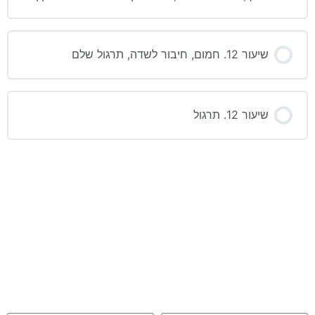
שיעור 12. חמום, חיבור לשדה, תרגול שלם
שיעור 12. תרגול
איך אוכל לעזור לך?
אני מעבירה שיעורים וסדנאות ב zhineng chi kong- במפגשים פיזיים
כמו גם במפגשים מקוונים – ומציעה בנוסף גם טיפולים פרטניים, ייעוץ
והדרכה בנושא צ’י קונג ורפואה סינית.
מזמינה אותך לפנות אלי בעזרת הטופס הבא. אני תמיד שמחה לקרוא
ולענות לכל שאלה והצעה.