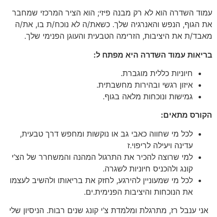
עמוד השדרה הוא לא רק מבנה פיזי; הוא הציר המרכזי שמחבר
את הגוף, הנפש והאנרגיה שלך. כשאת/ה לא נוכח/ת בו, את/ה
מאבד/ת את היציבות, הזרימה הטבעית והעוגן הפנימי שלך.
בריאות עמוד השדרה היא מפתח ל:
חיוניות כללית מוגברת.
איזון רגשי ובהירות מחשבתית.
גמישות ונוכחות מלאה בגוף.
:הקורס מתאים
לכל מי שחווה כאבי גב או נוקשות ומחפש דרך טבעית,
עדינה ויעילה לריפוי.ז
למי שרוצה להכיר את התרגול המהנה והמשחרר של הצ’י
קונג ולהכניס חיוניות לשגרה.
לכל מי שמעוניין להירגע, לחזק את בריאותו ולהשיב לעצמו
את הנוכחות והיציבות הפנימית.ים.
אני ענבל רז, מתרגלת ומלמדת צ’י קונג שנים רבות. הניסיון שלי