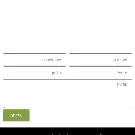
איך אוכל לעזור לך?
אני מעבירה שיעורים וסדנאות ב zhineng chi kong- במפגשים פיזיים
כמו גם במפגשים מקוונים – ומציעה בנוסף גם טיפולים פרטניים, ייעוץ
והדרכה בנושא צ’י קונג ורפואה סינית.
מזמינה אותך לפנות אלי בעזרת הטופס הבא. אני תמיד שמחה לקרוא
ולענות לכל שאלה והצעה.
שליחה