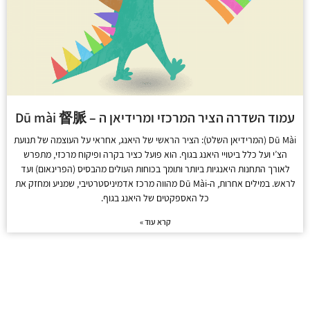
עמוד השדרה הציר המרכזי ומרידיאן ה – Dū mài 督脈
Dū Mài (המרידיאן השלט): הציר הראשי של היאנג, אחראי על העוצמה של תנועת
הצ’י ועל כלל ביטויי היאנג בגוף. הוא פועל כציר בקרה ופיקוח מרכזי, מתפרש
לאורך התחנות היאנגיות ביותר ותומך בכוחות העולים מהבסיס (הפרינאום) ועד
לראש. במילים אחרות, ה-Dū Mài מהווה מרכז אדמיניסטרטיבי, שמניע ומחזק את
כל האספקטים של היאנג בגוף.
קרא עוד »