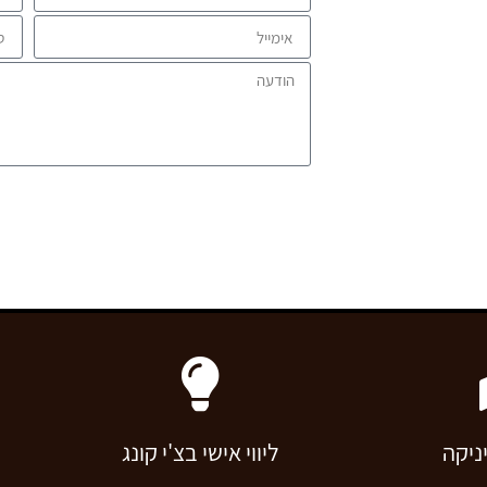
רים וסדנאות ב zhineng chi kong- במפגשים פיזיים
ניים, ייעוץ
שמחה לקרוא
ניקה
ליווי אישי בצ'י קונג