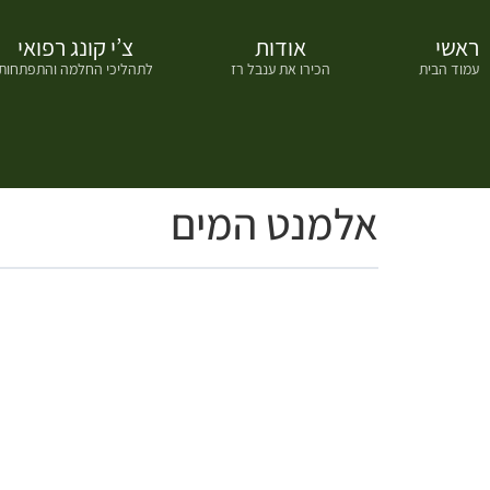
ראשי
אודות
צ’י קונג רפואי
עמוד הבית
הכירו את ענבל רז
לתהליכי החלמה והתפתחות
אלמנט המים
איך אוכל לעזור לך?