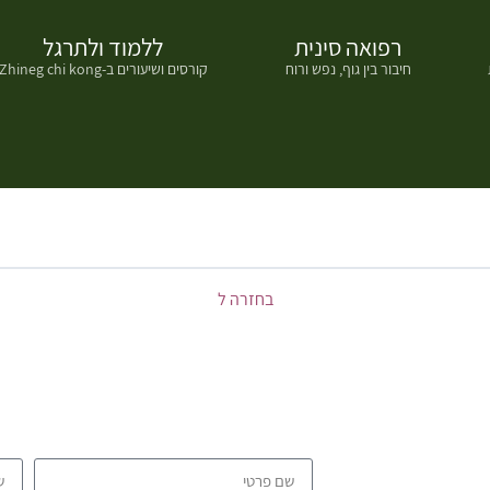
רפואה סינית
ללמוד ולתרגל
חיבור בין גוף, נפש ורוח
קורסים ושיעורים ב-Zhineg chi kong
בחזרה ל