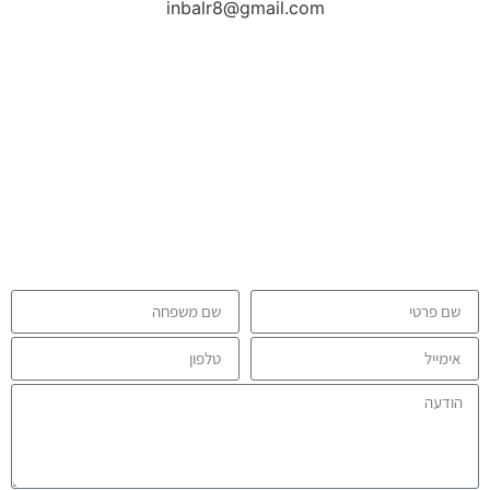
inbalr8@gmail.com
איך אוכל לעזור לך?
אני מעבירה שיעורים וסדנאות ב zhineng chi kong- במפגשים פיזיים
כמו גם במפגשים מקוונים – ומציעה בנוסף גם טיפולים פרטניים, ייעוץ
והדרכה בנושא צ’י קונג ורפואה סינית.
מזמינה אותך לפנות אלי בעזרת הטופס הבא. אני תמיד שמחה לקרוא
ולענות לכל שאלה והצעה.