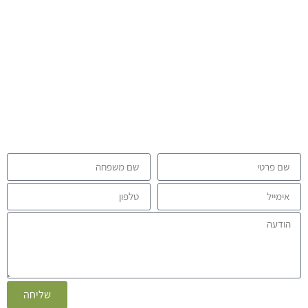
איך אוכל לעזור לך?
אני מעבירה שיעורים וסדנאות ב zhineng chi kong- במפגשים פיזיים
כמו גם במפגשים מקוונים – ומציעה בנוסף גם טיפולים פרטניים, ייעוץ
והדרכה בנושא צ’י קונג ורפואה סינית.
מזמינה אותך לפנות אלי בעזרת הטופס הבא. אני תמיד שמחה לקרוא
ולענות לכל שאלה והצעה.
שליחה